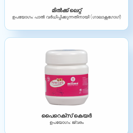
മിൽക്ക് ലെറ്റ്
ഉപയോഗം: പാൽ വർധിപ്പിക്കുന്നതിനായി (ഗാലാക്റ്റഗോഗ്)
പൈറെക്സ് കെയർ
ഉപയോഗം: ജ്വരം