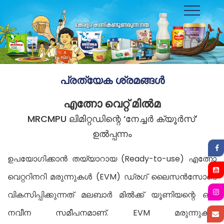
Toggle
navigation
പ്രത്യേക ശ്രമങ്ങൾ
എത്നോ വെറ്റ് മിൽമ
MRCMPU ലിമിറ്റഡിന്റെ ‘നേച്ചർ ക്യൂർസ്’
ഉൽപ്പന്നം
ഉപയോഗിക്കാൻ തയ്യാറായ (Ready-to-use) എത്നോ
വെറ്ററിനറി മരുന്നുകൾ (EVM) ഡ്രഗ് ലൈസൻസോടെ
വികസിപ്പിക്കുന്നത് മലബാർ മിൽക്ക് യൂണിയന്റെ ഒരു
നവീന സമീപനമാണ്. EVM മരുന്നുകൾ