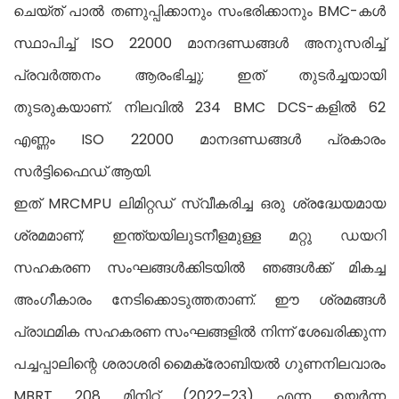
ചെയ്ത് പാൽ തണുപ്പിക്കാനും സംഭരിക്കാനും BMC-കൾ
സ്ഥാപിച്ച് ISO 22000 മാനദണ്ഡങ്ങൾ അനുസരിച്ച്
പ്രവർത്തനം ആരംഭിച്ചു; ഇത് തുടർച്ചയായി
തുടരുകയാണ്. നിലവിൽ 234 BMC DCS-കളിൽ 62
എണ്ണം ISO 22000 മാനദണ്ഡങ്ങൾ പ്രകാരം
സർട്ടിഫൈഡ് ആയി.
ഇത് MRCMPU ലിമിറ്റഡ് സ്വീകരിച്ച ഒരു ശ്രദ്ധേയമായ
ശ്രമമാണ്; ഇന്ത്യയിലുടനീളമുള്ള മറ്റു ഡയറി
സഹകരണ സംഘങ്ങൾക്കിടയിൽ ഞങ്ങൾക്ക് മികച്ച
അംഗീകാരം നേടിക്കൊടുത്തതാണ്. ഈ ശ്രമങ്ങൾ
പ്രാഥമിക സഹകരണ സംഘങ്ങളിൽ നിന്ന് ശേഖരിക്കുന്ന
പച്ചപ്പാലിന്റെ ശരാശരി മൈക്രോബിയൽ ഗുണനിലവാരം
MBRT 208 മിനിറ്റ് (2022–23) എന്ന ഉയർന്ന