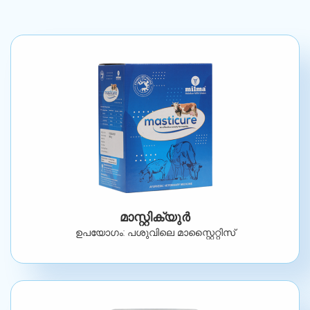
മാസ്റ്റിക്യുർ
ഉപയോഗം: പശുവിലെ മാസ്റ്റൈറ്റിസ്