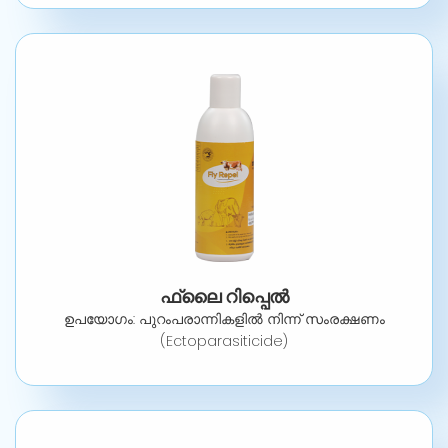
ഫ്ലൈ റിപ്പെൽ
ഉപയോഗം: പുറംപരാന്നികളിൽ നിന്ന് സംരക്ഷണം
(Ectoparasiticide)