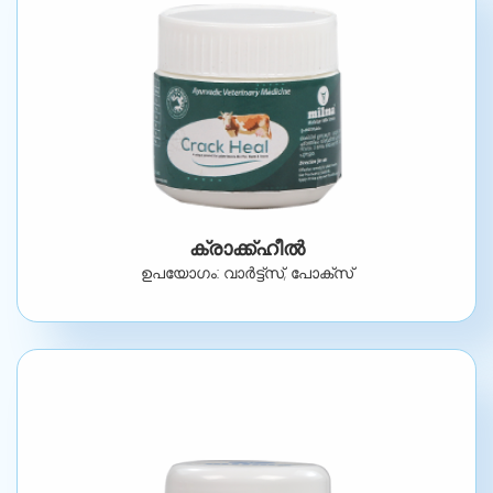
ക്രാക്ക്ഹീൽ
ഉപയോഗം: വാർട്ട്‌സ്, പോക്‌സ്