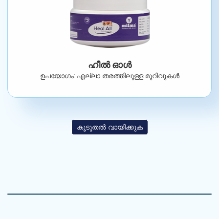
ഹീൽ ഓൾ
ഉപയോഗം: എല്ലാ തരത്തിലുള്ള മുറിവുകൾ
കൂടുതൽ വായിക്കുക