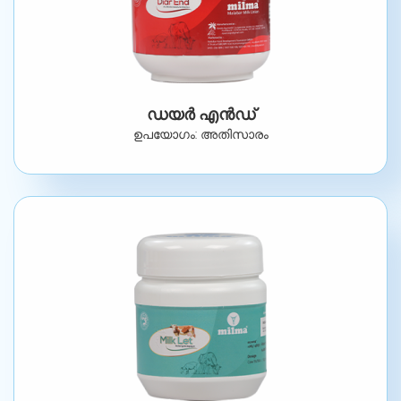
ഡയർ എൻഡ്
ഉപയോഗം: അതിസാരം