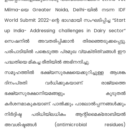
Milma-യെ Greater Noida, Delhi-യിൽ നടന്ന IDF
World Submit 2022-ന്റെ ഭാഗമായി സംഘടിപ്പിച്ച “Start
up India- Addressing challenges in Dairy sector”
സെഷനിൽ അവതരിപ്പിക്കാൻ തിരഞ്ഞെടുക്കപ്പെട്ടു.
പരിപാടിയിൽ പങ്കെടുത്ത പ്രമുഖ വ്യക്തിത്വങ്ങൾ ഈ
പദ്ധതിയെ മികച്ച രീതിയിൽ അഭിനന്ദിച്ചു.
സമൂഹത്തിൽ ഭക്ഷ്യസുരക്ഷയെക്കുറിച്ചുള്ള ആശങ്ക
ദിനംപ്രതി വർധിക്കുകയാണ്. രാജ്യത്തെ
ഭക്ഷ്യസുരക്ഷാനിയമങ്ങളും കൂടുതൽ
കർശനമാകുകയാണ്. പാൽക്കും പാലോൽപ്പന്നങ്ങൾക്കും
നിർദ്ദിഷ്ട പരിധിയിലധികം ആന്റിമൈക്രോബിയൽ
അവശിഷ്ടങ്ങൾ (antimicrobial residues)