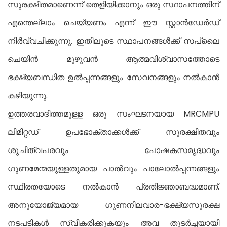
സുരക്ഷിതമാണെന്ന് തെളിയിക്കാനും ഒരു സ്ഥാപനത്തിന്
എന്തെല്ലാം ചെയ്യണം എന്ന് ഈ സ്റ്റാൻഡേർഡ്
നിർവ്വചിക്കുന്നു. ഇതിലൂടെ സ്ഥാപനങ്ങൾക്ക് സപ്ലൈ
ചെയിൻ മുഴുവൻ ആത്മവിശ്വാസത്തോടെ
ഭക്ഷ്യബന്ധിത ഉൽപ്പന്നങ്ങളും സേവനങ്ങളും നൽകാൻ
കഴിയുന്നു.
ഉത്തരവാദിത്തമുള്ള ഒരു സംഘടനയായ MRCMPU
ലിമിറ്റഡ് ഉപഭോക്താക്കൾക്ക് സുരക്ഷിതവും
ശുചിത്വപരവും പോഷകസമൃദ്ധവും
ഗുണമേന്മയുള്ളതുമായ പാൽവും പാലോൽപ്പന്നങ്ങളും
സ്ഥിരതയോടെ നൽകാൻ പ്രതിജ്ഞാബദ്ധമാണ്.
അനുയോജ്യമായ ഗുണനിലവാര-ഭക്ഷ്യസുരക്ഷ
നടപടികൾ സ്വീകരിക്കുകയും അവ തുടർച്ചയായി